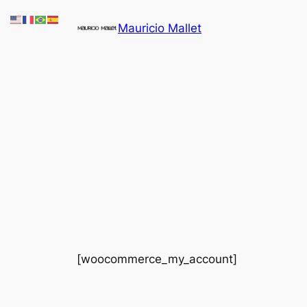
Pular
Mauricio Mallet
para
o
conteúdo
[woocommerce_my_account]