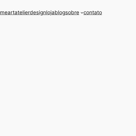
ome
art
atelier
design
loja
blog
sobre
contato